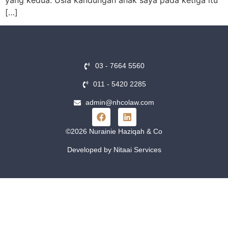
yang kedua. Usia kandungan anak saya pada ketiga itu
[…]
03 - 7664 5560
011 - 5420 2285
admin@nhcolaw.com
©2026 Nurainie Haziqah & Co
Developed by Nitaai Services